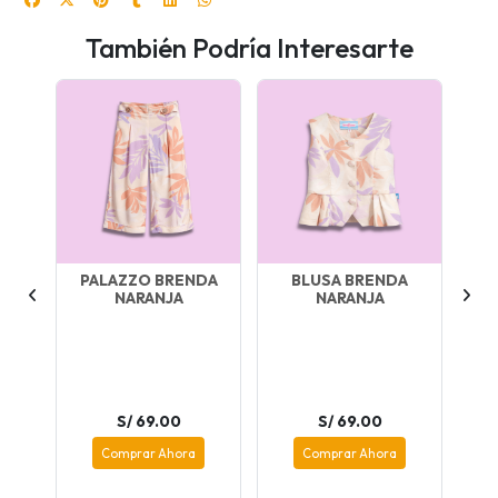
También Podría Interesarte
NA
PALAZZO BRENDA
BLUSA BRENDA
NARANJA
NARANJA
M
por
S/ 69.00
S/ 69.00
Comprar Ahora
Comprar Ahora