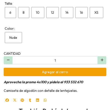
Talla:
6
8
10
12
14
16
XS
Color:
Nude
CANTIDAD
Agregar al carro
Aprovecha la promo 4x100 y pídela al 933 532 670
Camiseta de algodón con detalle de lentejuelas.