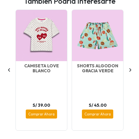
También Podría Interesarte
NA
CAMISETA LOVE
SHORTS ALGODON
BLANCO
GRACIA VERDE
por
S/ 39.00
S/ 45.00
Comprar Ahora
Comprar Ahora