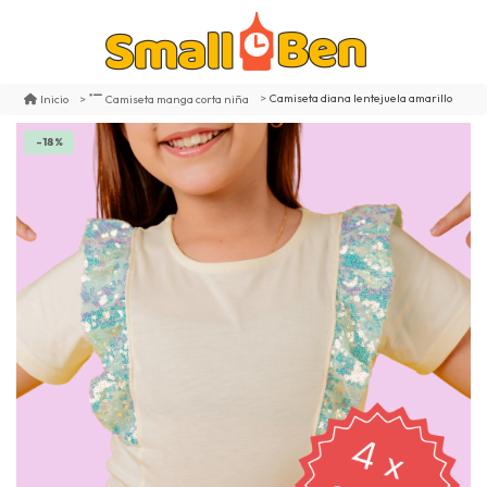
Camiseta diana lentejuela amarillo
Inicio
Camiseta manga corta niña
-18%