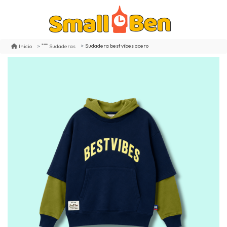
Sudadera best vibes acero
Inicio
Sudaderas