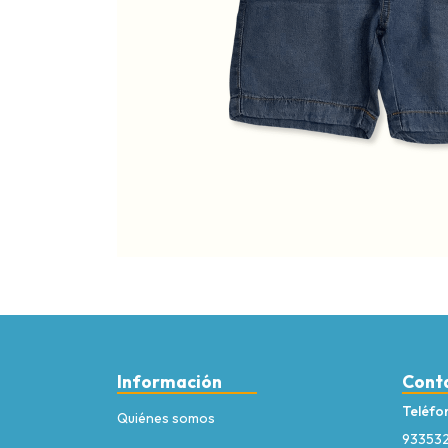
Información
Cont
Teléfo
Quiénes somos
93353