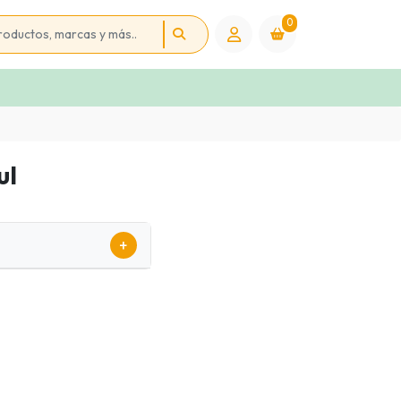
0
ul
+