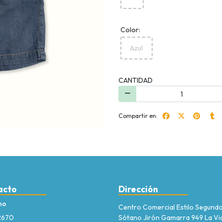
Color:
Azul
CANTIDAD
Compartir en:
acto
Dirección
no
Centro Comercial Estilo Segund
2670
Sótano Jirón Gamarra 949 La Vic