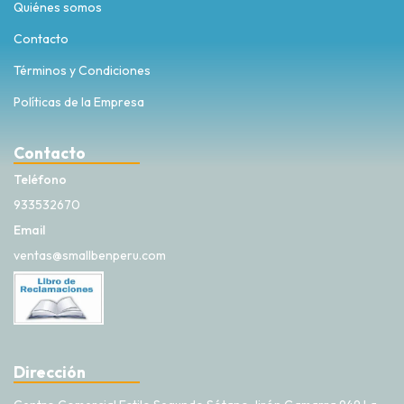
Quiénes somos
Contacto
Términos y Condiciones
Políticas de la Empresa
Contacto
Teléfono
933532670
Email
ventas@smallbenperu.com
Dirección