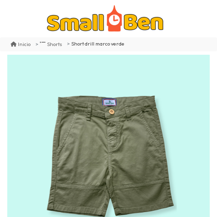
Short drill marco verde
Inicio
Shorts