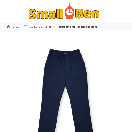
Pantalon drill elasticado azul
Inicio
Pantalones drill