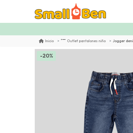
Jogger den
Inicio
Outlet pantalones niño
-20%