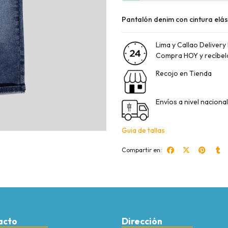
Pantalón denim con cintura elást
Lima y Callao Delivery
Compra HOY y recíbelo 
Recojo en Tienda
Envíos a nivel nacion
Guia de tallas
Compartir en:
acto
Dirección