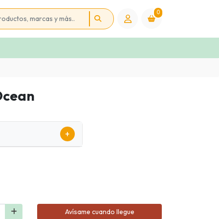
0
Ocean
+
Avísame cuando llegue