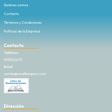
Quiénes somos
Contacto
Términos y Condiciones
Políticas de la Empresa
Contacto
Teléfono
933532670
Email
ventas@smallbenperu.com
Dirección