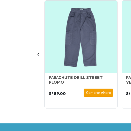
M GENUINE AZUL
PARACHUTE DRILL STREET
PA
PLOMO
V
Comprar Ahora
Comprar Ahora
S/ 89.00
S/