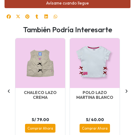
Avísame cuando llegue
También Podría Interesarte
Z
CHALECO LAZO
POLO LAZO
CREMA
MARTINA BLANCO
M
por
S/ 79.00
S/ 40.00
Comprar Ahora
Comprar Ahora