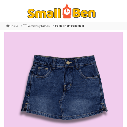
Falda short bella azul
Inicio
Vestidos y faldas