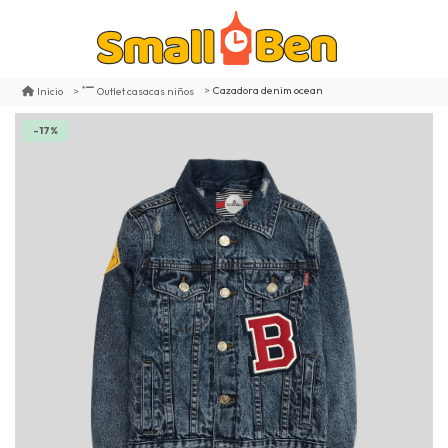
Cazadora denim ocean
Inicio
Outlet casacas niños
-17%