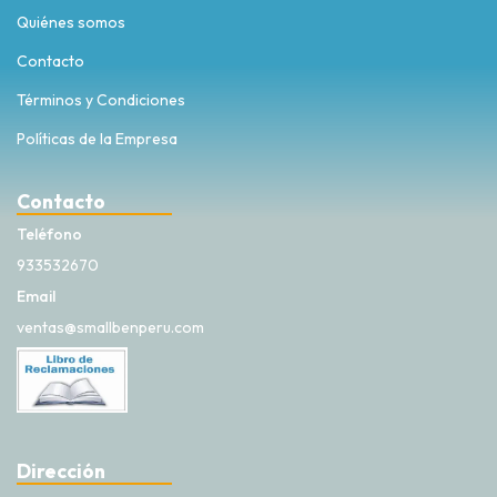
Quiénes somos
Contacto
Términos y Condiciones
Políticas de la Empresa
Contacto
Teléfono
933532670
Email
ventas@smallbenperu.com
Dirección