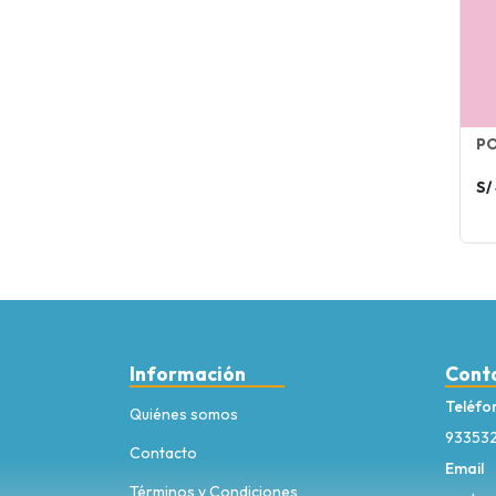
PO
S/
Información
Cont
Teléfo
Quiénes somos
93353
Contacto
Email
Términos y Condiciones