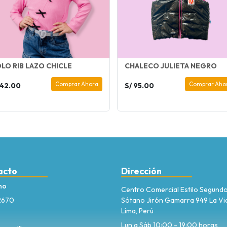
LO RIB LAZO CHICLE
CHALECO JULIETA NEGRO
Comprar Ahora
Comprar Aho
 42.00
S/ 95.00
acto
Dirección
no
Centro Comercial Estilo Segund
2670
Sótano Jirón Gamarra 949 La Vic
Lima, Perú
Lun a Sáb 10:00 - 19:00 horas