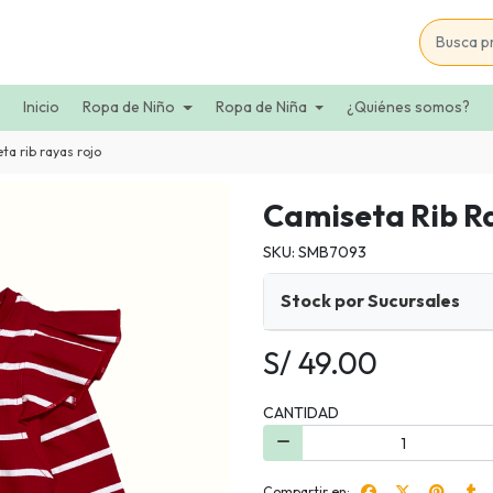
Inicio
Ropa de Niño
Ropa de Niña
¿Quiénes somos?
ta rib rayas rojo
Camiseta Rib R
SKU: SMB7093
Stock por Sucursales
S/ 49.00
CANTIDAD
Compartir en: