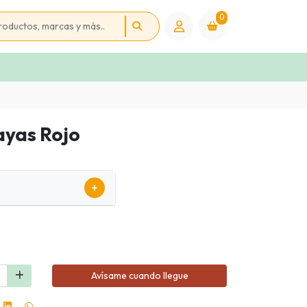
0
ayas Rojo
+
Avísame cuando llegue