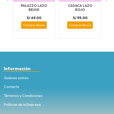
TA
PALAZZO LAZO
CASACA LAZO
C
BEIGE
ROJO
S/ 69.00
S/ 95.00
Comprar Ahora
Comprar Ahora
Información
Quiénes somos
Contacto
Términos y Condiciones
Políticas de la Empresa