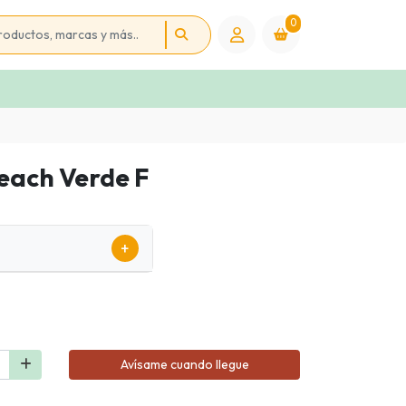
0
each Verde F
+
Avísame cuando llegue