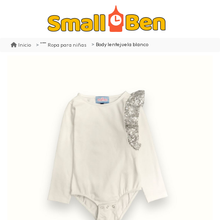
Body lentejuela blanco
Inicio
Ropa para niñas